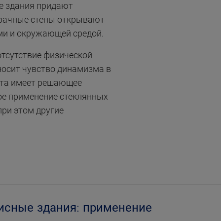
е здания придают
зрачные стены открывают
ми и окружающей средой.
отсутствие физической
иносит чувство динамизма в
ета имеет решающее
ое применение стеклянных
при этом другие
исные здания:
применение