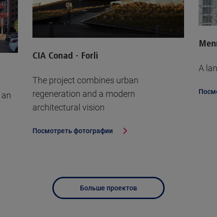
Menn
CIA Conad - Forlì
A la
The project combines urban
Посм
regeneration and a modern
f an
architectural vision
Посмотреть фотографии
Больше проектов