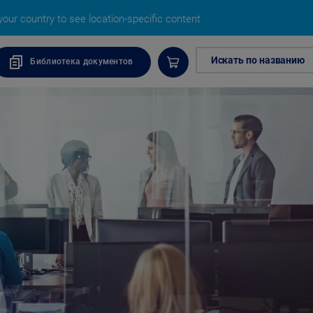
our country to see location-specific content
Искать по названию
Библиотека документов