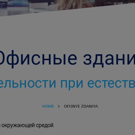
Офисные здан
ельности при естес
HOME
OFISNYE ZDANIYA
с окружающей средой