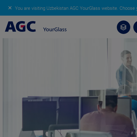
✕
You are visiting Uzbekistan AGC YourGlass website.
Choose y