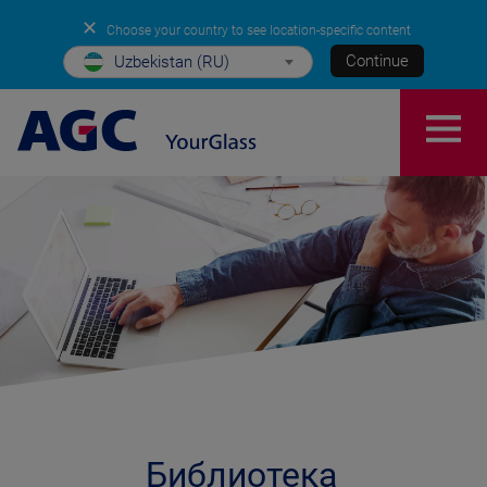
✕
Choose your country to see location-specific content
Continue
Uzbekistan (RU)
Библиотека