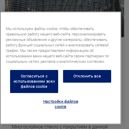
Мы используем файлы cookie, чтобы обеспечивать
правильную работу нашего веб-сайта, персонализировать
рекламные объявления и другие материалы, обеспечивать
работу функций социальных сетей и анализировать сетевой
трафик. Мы также предоставляем информацию об
Stratobel Stopray - ipasol
использовании вами нашего веб-сайта своим партнерам по
социальным сетям, рекламе и аналитическим системам.
Согласиться с
Отклонить все
Нейтральный
использованием всех
Тонированный
файлов cookie
Контроль светопропускания
Энергоэффективность
Настройки файлов
cookie
Защита от солнца
Многослойное стекло с покрытием в данной