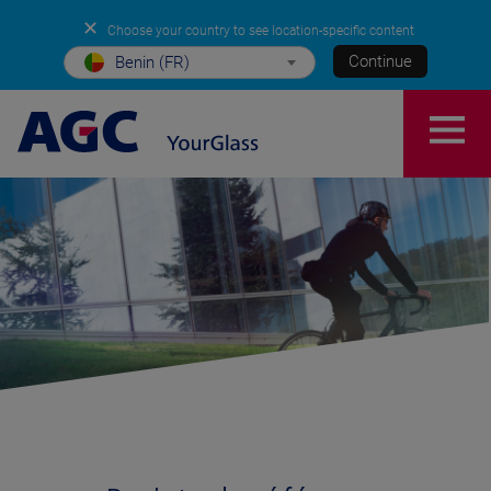
✕
Choose your country to see location-specific content
Continue
Benin (FR)