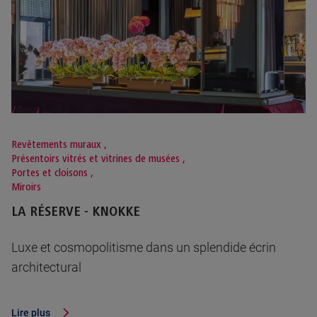
Revêtements muraux
,
Présentoirs vitrés et vitrines de musées
,
Portes et cloisons
,
Miroirs
LA RÉSERVE - KNOKKE
Luxe et cosmopolitisme dans un splendide écrin
architectural
Lire plus