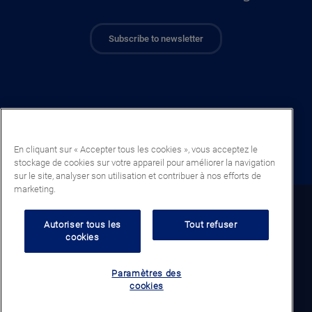
Subscribe to newsletter
En cliquant sur « Accepter tous les cookies », vous acceptez le
stockage de cookies sur votre appareil pour améliorer la navigation
sur le site, analyser son utilisation et contribuer à nos efforts de
marketing.
Benin (FR)
Autoriser tous les
Tout refuser
cookies
Legal notice
Politique de confidentialité
Paramètres des
Politique de cookies
cookies
Conditions générales de vente