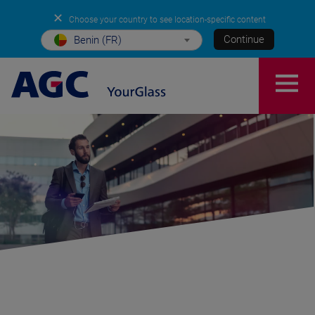
✕
Choose your country to see location-specific content
Continue
Benin (FR)