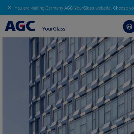
✕
You are visiting Germany AGC YourGlass website.
Choose you