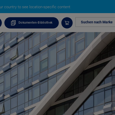
r country to see location-specific content
Suchen nach Marke
Dokumenten-Bibliothek