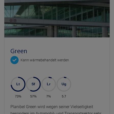
Green
Kann wärmebehandelt werden
Lt
Sf
Lr
Ug
73%
57%
7%
5.7
Planibel Green wird wegen seiner Vielseitigkeit
besonders im Automobil- und Transportsektor sehr