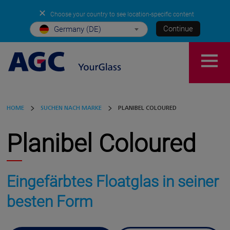
✕
Choose your country to see location-specific content
Continue
Germany (DE)
HOME
SUCHEN NACH MARKE
PLANIBEL COLOURED
Planibel Coloured
Eingefärbtes Floatglas in seiner
besten Form