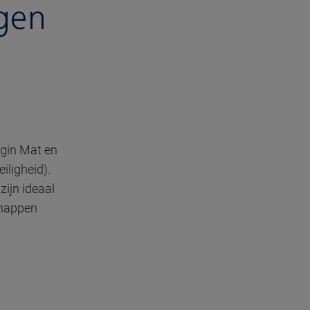
gen
agin Mat en
iligheid).
zijn ideaal
chappen