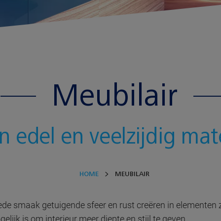
Meubilair
en edel en veelzijdig mat
HOME
MEUBILAIR
oede smaak getuigende sfeer en rust creëren in elementen 
ijk is om interieur meer diepte en stijl te geven.