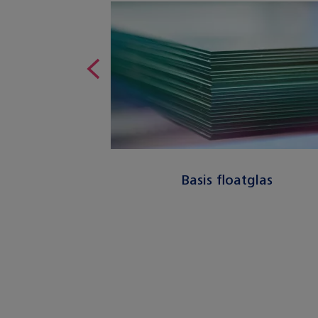
s
Basis floatglas