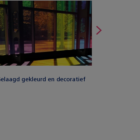
elaagd gekleurd en decoratief
Gematt