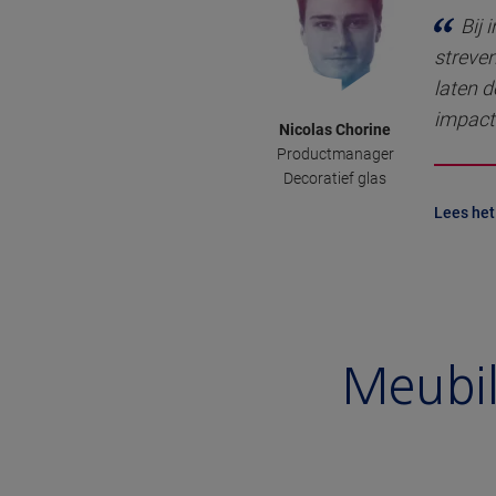
Bij 
streven
laten d
impact 
Nicolas Chorine
Productmanager
Decoratief glas
Lees het
Meubil