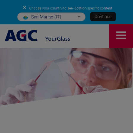
✕
Choose your country to see location-specific content
Continue
San Marino (IT)