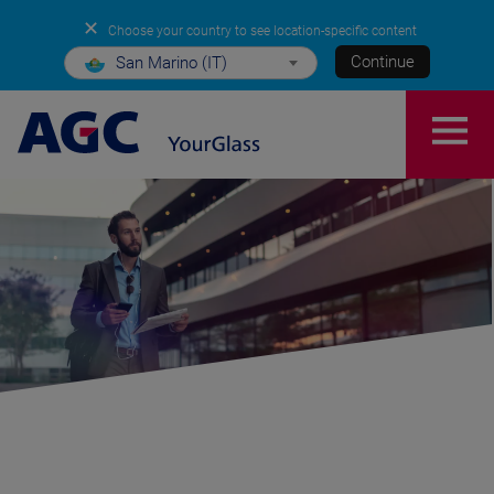
✕
Choose your country to see location-specific content
Continue
San Marino (IT)