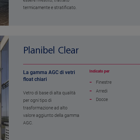
essere rivestito, trattato
termicamente e stratificato.
Planibel Clear
Indicato per
La gamma AGC di vetri
float chiari
Finestre
Arredi
Vetro di base di alta qualità
Docce
per ogni tipo di
trasformazione ad alto
valore aggiunto della gamma
AGC.