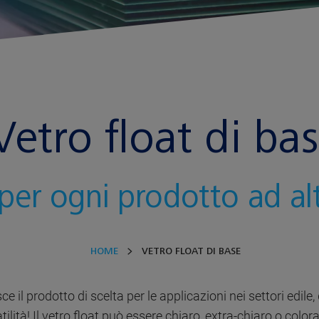
Vetro float di ba
 per ogni prodotto ad al
HOME
VETRO FLOAT DI BASE
sce il prodotto di scelta per le applicazioni nei settori edi
ilità! Il vetro float può essere chiaro, extra-chiaro o colora