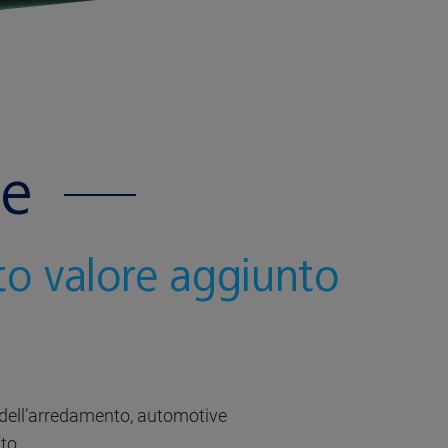
se
to valore aggiunto
le, dell’arredamento, automotive
to.