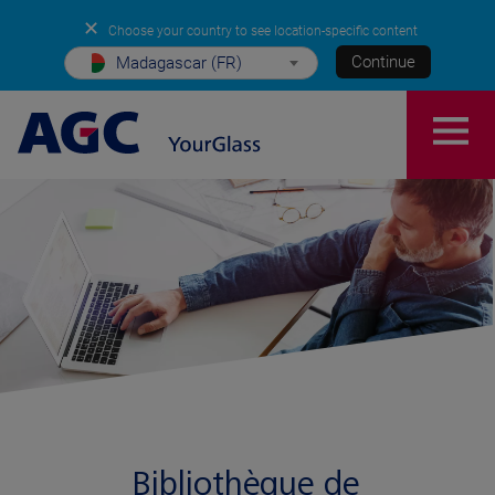
✕
Choose your country to see location-specific content
Continue
Madagascar (FR)
Bibliothèque de