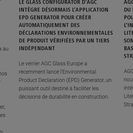
T
LE GLASS CONFIGURATOR D’AGC
AGC
INTÈGRE DÉSORMAIS L’APPLICATION
DU 
EPD GENERATOR POUR CRÉER
POU
AUTOMATIQUEMENT DES
L’I
DÉCLARATIONS ENVIRONNEMENTALES
LI
DE PRODUIT VÉRIFIÉES PAR UN TIERS
SON
a au
INDÉPENDANT
BA
STR
Le verrier AGC Glass Europe a
AGC
récemment lancé l’Environmental
nos
nou
Product Declaration (EPD) Generator, un
r
inté
puissant outil destiné à faciliter les
Lit
décisions de durabilité en construction.
Stra
er,
ées
ts