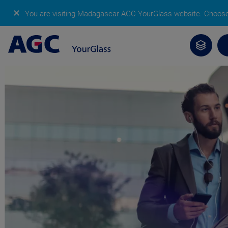
✕
You are visiting Madagascar AGC YourGlass website.
Choose 