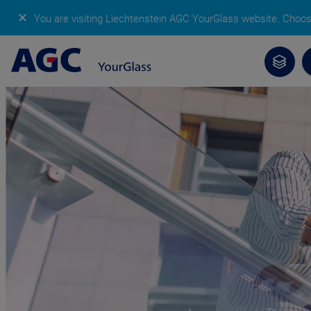
✕
You are visiting Liechtenstein AGC YourGlass website.
Choose