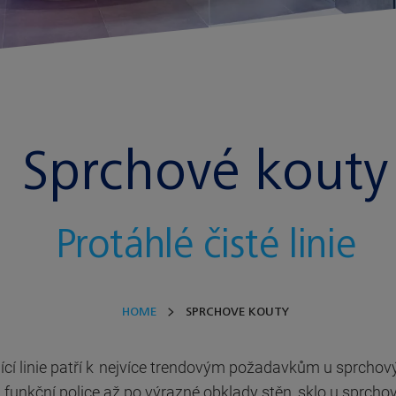
Sprchové kouty
Protáhlé čisté linie
HOME
SPRCHOVE KOUTY
jící linie patří k nejvíce trendovým požadavkům u sprchov
 funkční police až po výrazné obklady stěn, sklo u sprcho