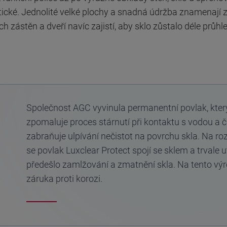
ktické. Jednolité velké plochy a snadná údržba znamenají 
zástěn a dveří navíc zajistí, aby sklo zůstalo déle průhl
Společnost AGC vyvinula permanentní povlak, který
zpomaluje proces stárnutí při kontaktu s vodou a či
zabraňuje ulpívání nečistot na povrchu skla. Na ro
se povlak Luxclear Protect spojí se sklem a trvale u
předešlo zamlžování a zmatnění skla. Na tento výr
záruka proti korozi.