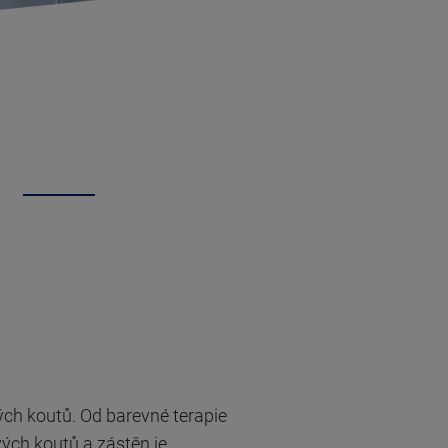
ých koutů. Od barevné terapie
vých koutů a zástěn je