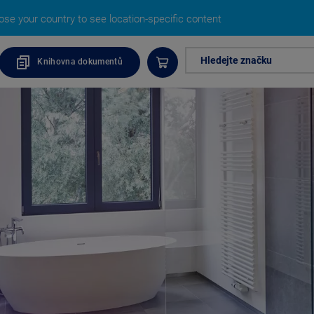
se your country to see location-specific content
Hledejte značku
Knihovna dokumentů