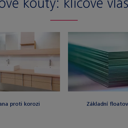
ové kouty:
klíčové vla
ana proti korozi
Základní floatov