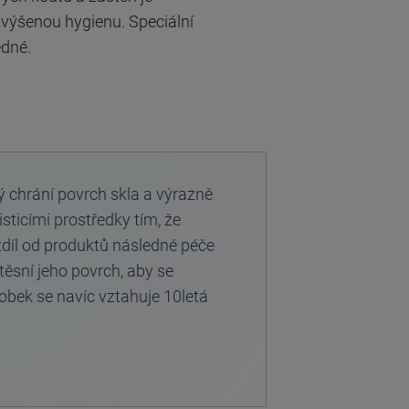
zvýšenou hygienu. Speciální
edné.
 chrání povrch skla a výrazně
sticími prostředky tím, že
zdíl od produktů následné péče
těsní jeho povrch, aby se
obek se navíc vztahuje 10letá