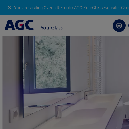
✕
You are visiting Czech Republic AGC YourGlass website.
Choo