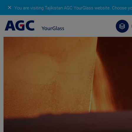
✕
You are visiting Tajikistan AGC YourGlass website.
Choose you