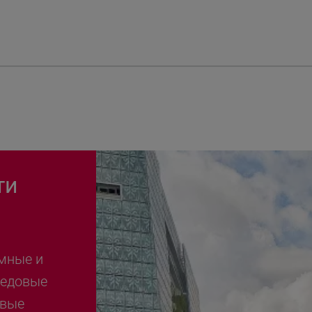
ти
мные и
редовые
овые