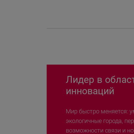
Лидер в облас
инноваций
Мир быстро меняется: у
экологичные города, пе
возможности связи и н