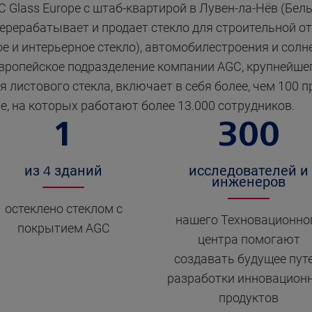
 Glass Europe с штаб-квартирой в Лувен-ла-Нёв (Бель
перерабатывает и продает стекло для строительной о
ое и интерьерное стекло), автомобилестроения и солн
Европейское подразделение компании AGC, крупнейше
я листового стекла, включает в себя более, чем 100 
е, на которых работают более 13.000 сотрудников.
1
300
из 4 зданий
исследователей и
инженеров
остеклено стеклом с
нашего Техновационно
покрытием AGC
центра помогают
создавать будущее пут
разработки инновацион
продуктов