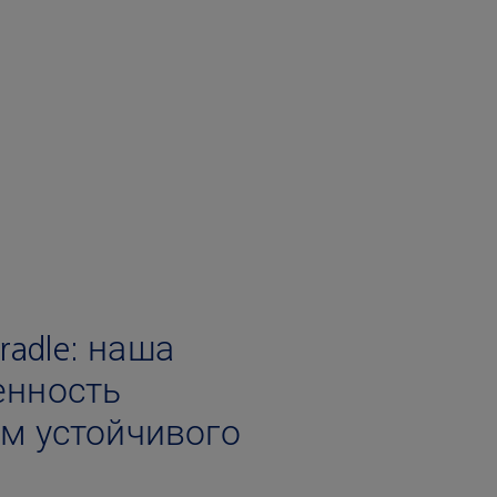
Cradle: наша
енность
м устойчивого