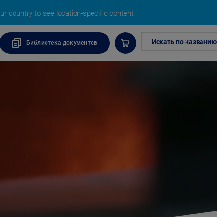
r country to see location-specific content
Искать по названию
Библиотека документов