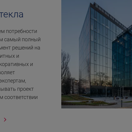
текла
ем потребности
ем самый полный
мент решений на
щитных и
коративных и
воляет
экспертам,
вывать проект
м соответствии