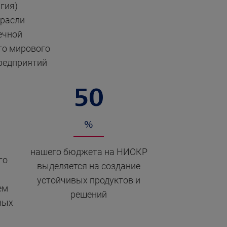
гия)
трасли
ечной
го мирового
предприятий
50
%
нашего бюджета на НИОКР
го
выделяется на создание
устойчивых продуктов и
ем
решений
ных