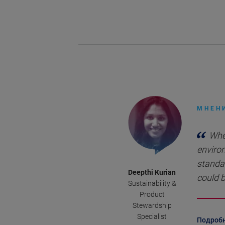
МНЕН
Whe
environ
standa
Deepthi Kurian
could b
Sustainability &
Product
Stewardship
Specialist
Подроб