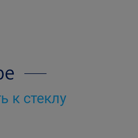
pe
ь к стеклу