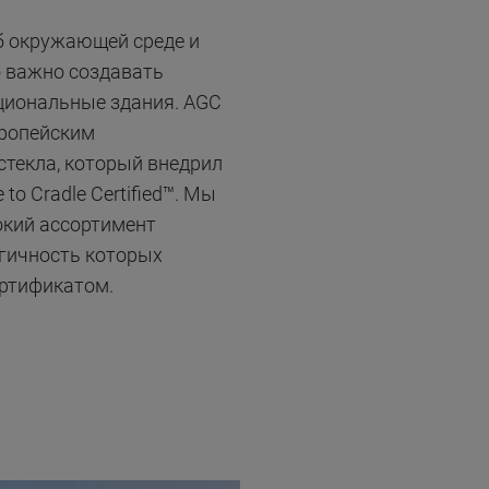
 окружающей среде и
о важно создавать
циональные здания. AGC
ропейским
стекла, который внедрил
to Cradle Certified™. Мы
кий ассортимент
огичность которых
ртификатом.