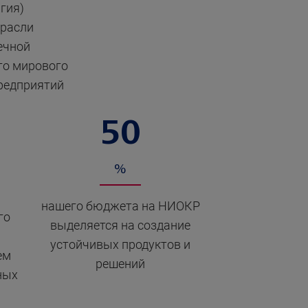
гия)
трасли
ечной
го мирового
предприятий
50
%
нашего бюджета на НИОКР
го
выделяется на создание
устойчивых продуктов и
ем
решений
ных