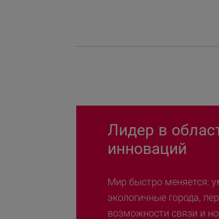
Лидер в облас
инноваций
Мир быстро меняется: у
экологичные города, пе
возможности связи и н