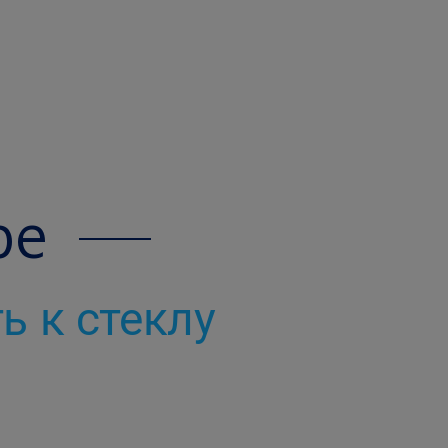
pe
ь к стеклу