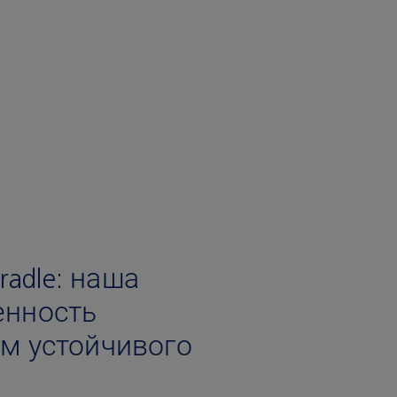
Cradle: наша
енность
м устойчивого