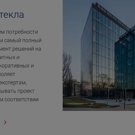
текла
ем потребности
ем самый полный
мент решений на
щитных и
коративных и
воляет
экспертам,
вывать проект
м соответствии