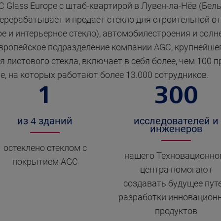
 Glass Europe с штаб-квартирой в Лувен-ла-Нёв (Бель
перерабатывает и продает стекло для строительной о
ое и интерьерное стекло), автомобилестроения и солн
Европейское подразделение компании AGC, крупнейше
я листового стекла, включает в себя более, чем 100 
е, на которых работают более 13.000 сотрудников.
1
300
из 4 зданий
исследователей и
инженеров
остеклено стеклом с
нашего Техновационно
покрытием AGC
центра помогают
создавать будущее пут
разработки инновацион
продуктов