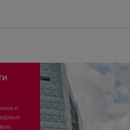
ти
мные и
редовые
овые