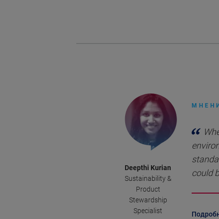
МНЕН
Whe
environ
standa
Deepthi Kurian
could b
Sustainability &
Product
Stewardship
Specialist
Подроб