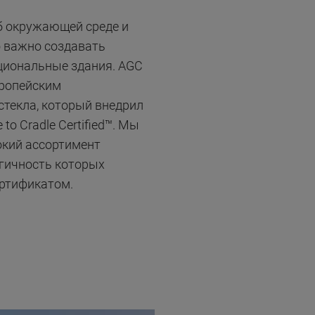
 окружающей среде и
о важно создавать
циональные здания. AGC
ропейским
стекла, который внедрил
to Cradle Certified™. Мы
кий ассортимент
огичность которых
ртификатом.