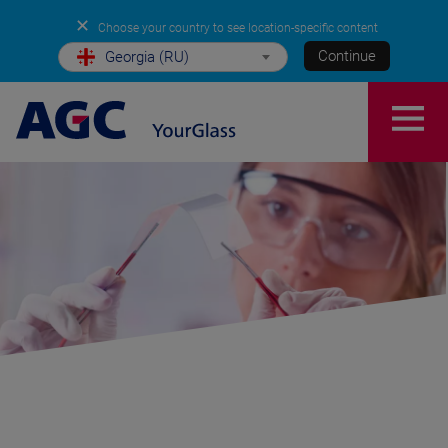
✕
Choose your country to see location-specific content
Continue
Georgia (RU)