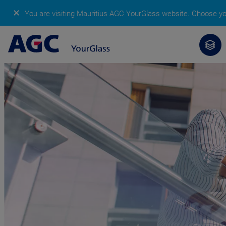
✕
You are visiting Mauritius AGC YourGlass website.
Choose you