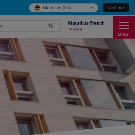
Continue
Mauritius (FR)
Mauritius French
ue
Modifier
MENU