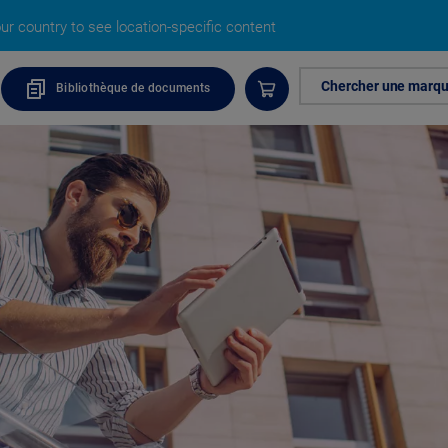
r country to see location-specific content
Chercher une marq
Bibliothèque de documents