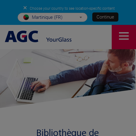
✕
Choose your country to see location-specific content
Continue
Martinique (FR)
Bibliothèque de