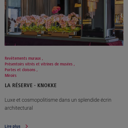
Revêtements muraux
,
Présentoirs vitrés et vitrines de musées
,
Portes et cloisons
,
Miroirs
LA RÉSERVE - KNOKKE
Luxe et cosmopolitisme dans un splendide écrin
architectural
Lire plus