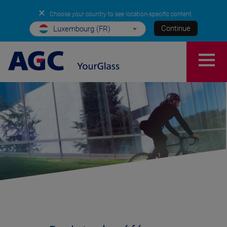
✕
Choose your country to see location-specific content
Continue
Luxembourg (FR)