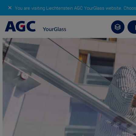
✕
You are visiting Liechtenstein AGC YourGlass website.
Choose