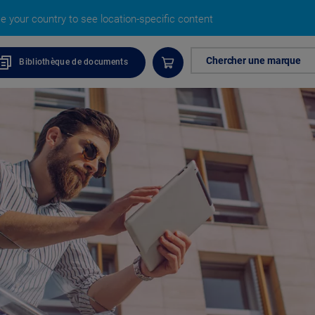
 your country to see location-specific content
Chercher une marque
Bibliothèque de documents