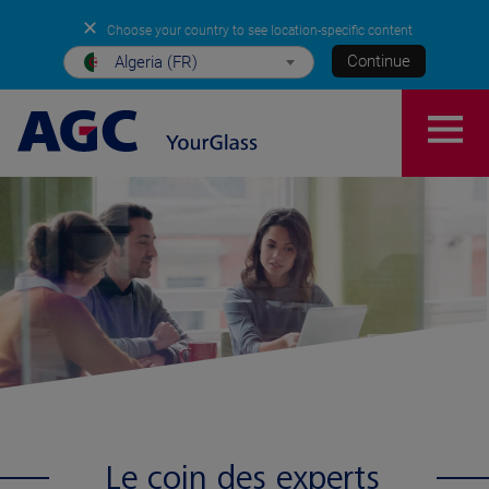
✕
Choose your country to see location-specific content
Continue
Algeria (FR)
Le coin des experts