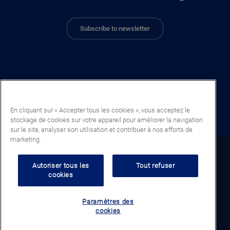
Subscribe to newsletter
En cliquant sur « Accepter tous les cookies », vous acceptez le
stockage de cookies sur votre appareil pour améliorer la navigation
sur le site, analyser son utilisation et contribuer à nos efforts de
marketing.
Dem. Rep. Congo (FR)
Autoriser tous les
Tout refuser
cookies
Legal notice
Politique de confidentialité
Paramètres des
Politique de cookies
cookies
Conditions générales de vente