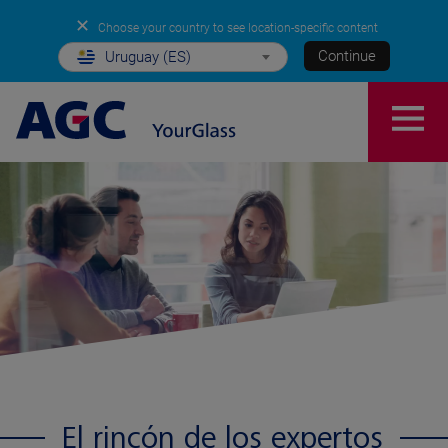
✕
Choose your country to see location-specific content
Continue
Uruguay (ES)
El rincón de los expertos