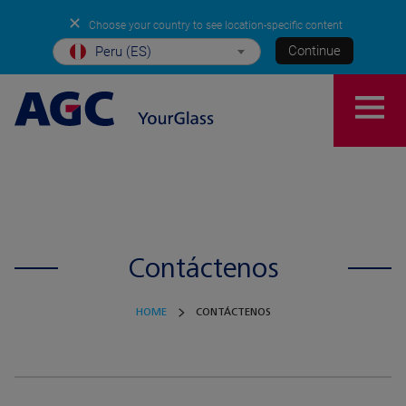
✕
Choose your country to see location-specific content
Continue
Peru (ES)
Contáctenos
HOME
CONTÁCTENOS