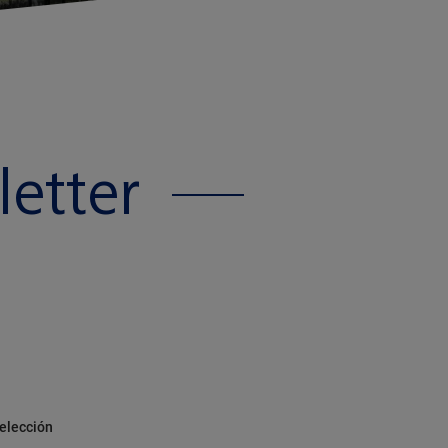
letter
selección