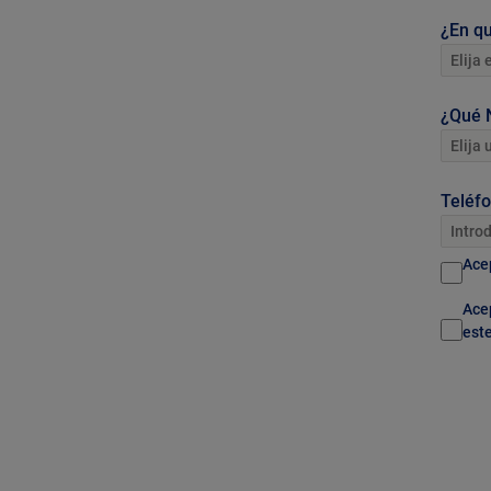
¿En q
¿Qué N
Teléfo
Acep
Acep
este