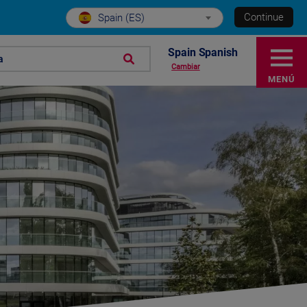
Continue
Spain (ES)
Spain Spanish
a
Cambiar
MENÚ