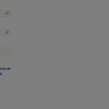
ncia de
ad
.