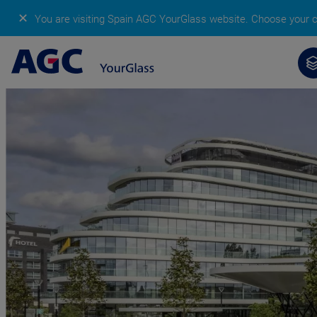
✕
You are visiting Spain AGC YourGlass website.
Choose your co