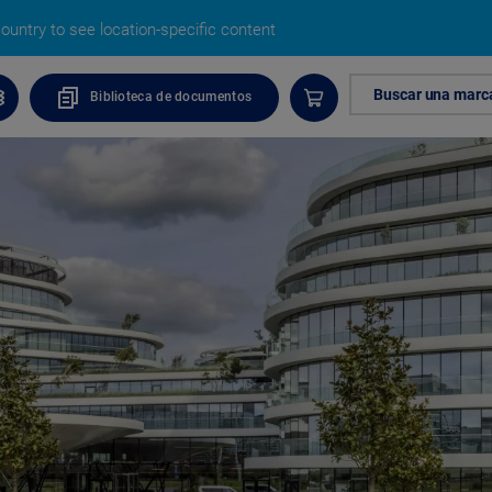
untry to see location-specific content
Buscar una marc
Biblioteca de documentos