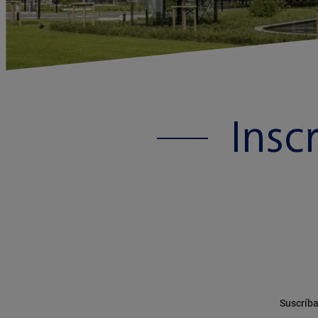
Insc
Suscríba