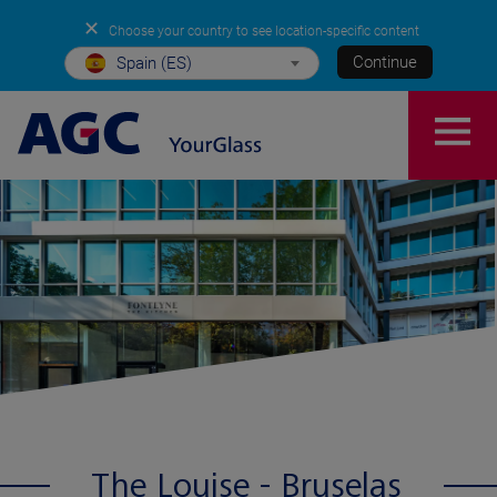
✕
Choose your country to see location-specific content
Continue
Spain (ES)
The Louise - Bruselas