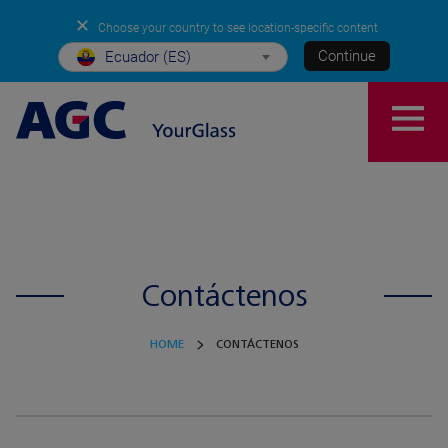
✕
Choose your country to see location-specific content
Continue
Ecuador (ES)
Contáctenos
HOME
CONTÁCTENOS