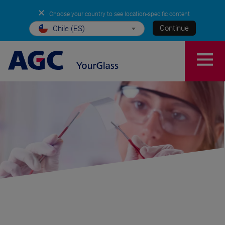
✕
Choose your country to see location-specific content
Continue
Chile (ES)