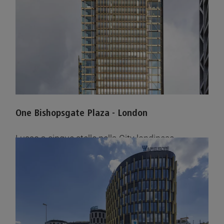
One Bishopsgate Plaza - London
Lusso a cinque stelle nella City londinese
Vedere le immagini