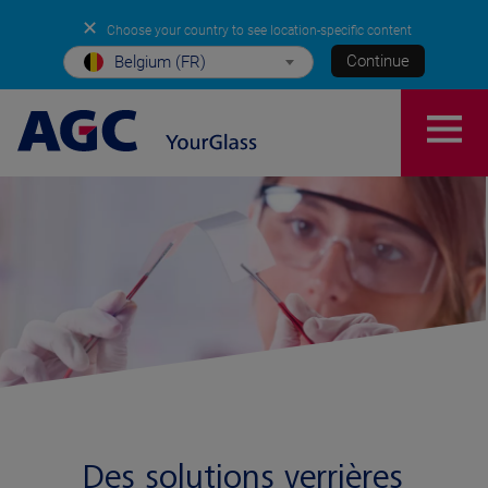
✕
Choose your country to see location-specific content
Continue
Belgium (FR)
Des solutions verrières